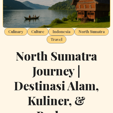
Culinary
Culture
Indonesia
North Sumatra
Travel
North Sumatra
Journey |
Destinasi Alam,
Kuliner, &