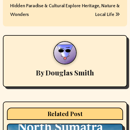
o
Hidden Paradise & Cultural
Explore Heritage, Nature &
s
Wonders
Local Life
t
n
a
v
By
Douglas Smith
i
g
a
t
Related Post
i