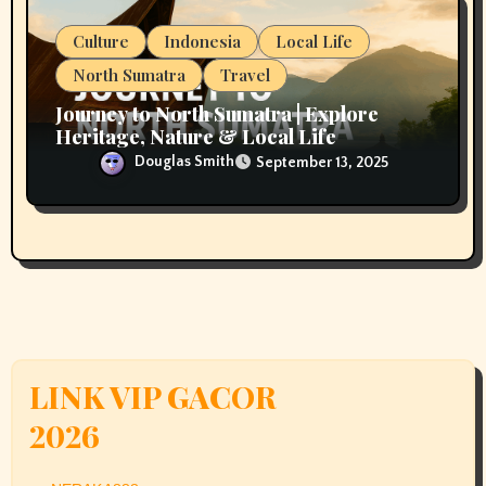
Culture
Indonesia
Local Life
North Sumatra
Travel
Journey to North Sumatra | Explore
Heritage, Nature & Local Life
Douglas Smith
September 13, 2025
LINK VIP GACOR
2026