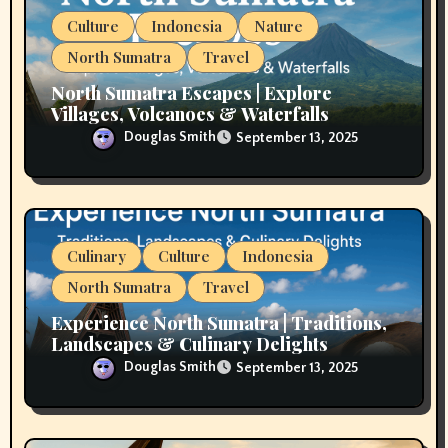
o
Culture
Indonesia
Nature
n
North Sumatra
Travel
North Sumatra Escapes | Explore
Villages, Volcanoes & Waterfalls
Douglas Smith
September 13, 2025
Culinary
Culture
Indonesia
North Sumatra
Travel
Experience North Sumatra | Traditions,
Landscapes & Culinary Delights
Douglas Smith
September 13, 2025